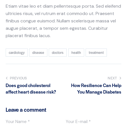
Etiam vitae leo et diam pellentesque porta. Sed eleifend
ultricies risus, vel rutrum erat commodo ut. Praesent
finibus congue euismod. Nullam scelerisque massa vel
augue placerat, a tempor sem egestas. Curabitur
placerat finibus lacus.
cardiology
disease
doctors
health
treatment
Post
PREVIOUS
NEXT
Does good cholesterol
How Resilience Can Help
navigation
affect heart disease risk?
You Manage Diabetes
Leave a comment